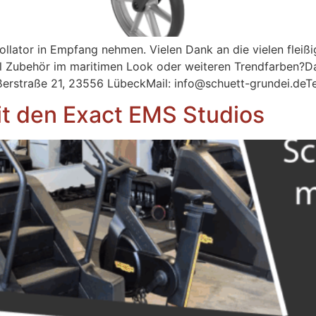
ollator in Empfang nehmen. Vielen Dank an die vielen fle
iel Zubehör im maritimen Look oder weiteren Trendfarben?Da
ßerstraße 21, 23556 LübeckMail: info@schuett-grundei.deTel
it den Exact EMS Studios