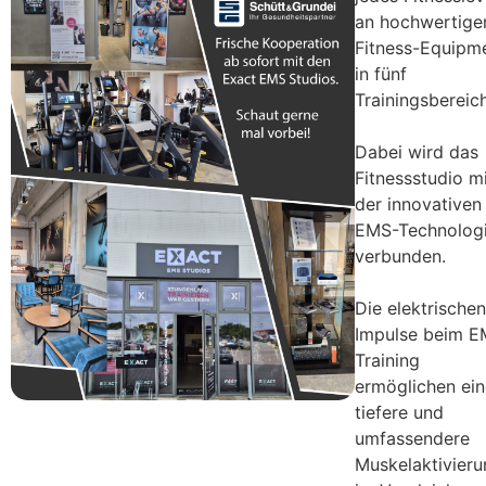
an hochwertig
Fitness-Equipm
in fünf
Trainingsbereic
Dabei wird das
Fitnessstudio m
der innovativen
EMS-Technolog
verbunden.
Die elektrischen
Impulse beim E
Training
ermöglichen ein
tiefere und
umfassendere
Muskelaktivieru