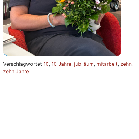
Verschlagwortet
10
,
10 Jahre
,
jubiläum
,
mitarbeit
,
zehn
,
zehn Jahre