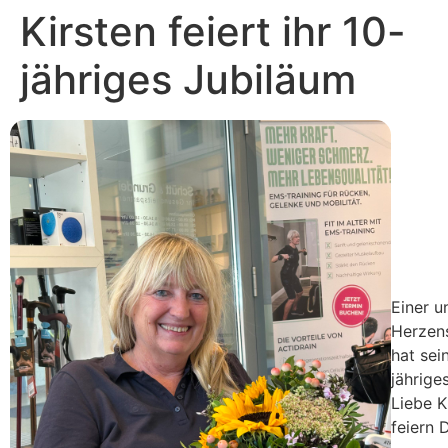
Inhalt
Kirsten feiert ihr 10-
springen
jähriges Jubiläum
Einer u
Herzen
hat sei
jährige
Liebe K
feiern 